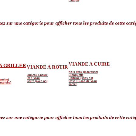
Langue
VIANDE A CUIRE
A GRILLER
VIANDE A ROTIR
Noix Veau (Macreuse)
Jumeau Epaule
Blanquette
Roti Veau
Poitrine (sans os)
ranche)
Carré (avec os)
Osso Bucco de Veau
tranche)
Jarret