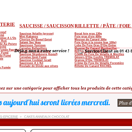
TERIE
SAUCISSE / SAUCISSON
RILLETTE / PÂTE / FOI
Boeuf
Saucisse Volaille (grosse)
Bocal foie gras 130g
umé
Mini Kabanos
Foie gras d'oie 400g
stige A L'Os
Chorizo De Boeuf Epicé
Mousse de Canard 300g
 Roti
Salami Sec Veau
Foie Gras à la coupe (par 100g)
de Au Poivre
Saucisson Tunisien
Lobe De Foie Gras D'Oie Entier
rillé
Cervelas Bellevillois
Mousse De Canard Monbazillac
 Fumée Paprika
Salami Sec Bœuf entier
Rillette D'Oie TREMOLAT
t Fumé
Saucisse Strasbourg (boeuf)
Crème De Foie De Volaille & Morilles
de Fumé
Cervelas Goût Fumé
Gésiers D'Oie Confits TREMOLAT
mée
Saucisse Cocktail Israël
Graisse D'Oie TREMOLAT
Saucisson A L'Ail
Crème De Foie De Volaille Forestière
Roulade de Dinde aux olives
Rillette De Canard RACHEL
au Fumée
-EPICERIE
>
CAKES ANNEAUX CHOCOLAT