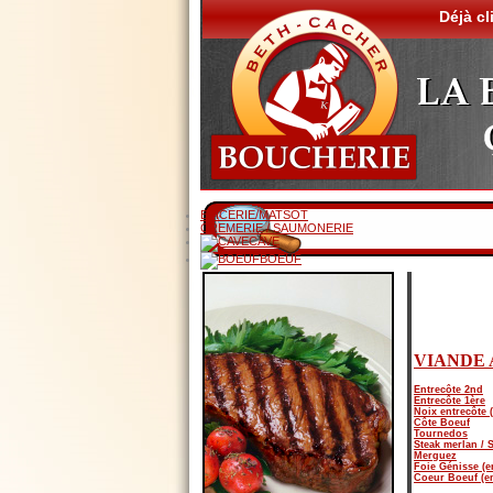
Déjà cl
EPICERIE/MATSOT
CREMERIE / SAUMONERIE
CAVE
BOEUF
VIANDE 
Entrecôte 2nd
Entrecôte 1ère
Noix entrecôte 
Côte Boeuf
Tournedos
Steak merlan / S
Merguez
Foie Génisse (e
Coeur Boeuf (en