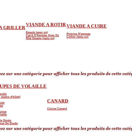
VIANDE A ROTIR
VIANDE A CUIRE
A GRILLER
Epaule (avec os)
Poitrine D'agneau
Carré D'Agneau Avec Os
Collier (avec os)
Rôti Epaule (sans os)
UPES DE VOLAILLE
oulet
 maitre d'hôtel)
CANARD
ulet
let
Cuisse Canard
uisse
laille
De Dinde
isse De Dinde