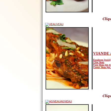
VEAU
VIANDE 
Escalope (noix)
Côte Veau
Foie Veau (en t
Coeur Veau (en 
AGNEAU