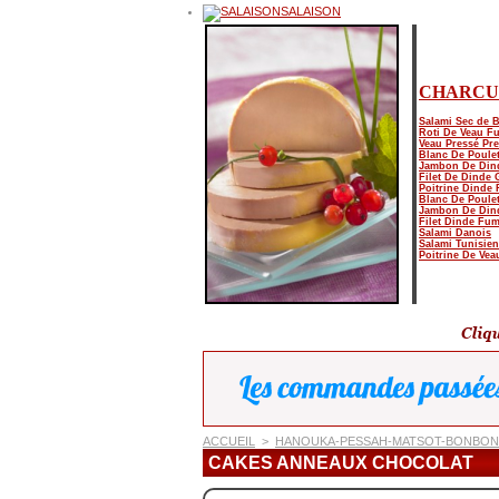
SALAISON
CHARCU
Salami Sec de 
Roti De Veau F
Veau Pressé Pre
Blanc De Poulet
Jambon De Din
Filet De Dinde G
Poitrine Dinde
Blanc De Poule
Jambon De Din
Filet Dinde Fu
Salami Danois
Salami Tunisien
Poitrine De Ve
ACCUEIL
>
HANOUKA-PESSAH-MATSOT-BONBONS
CAKES ANNEAUX CHOCOLAT