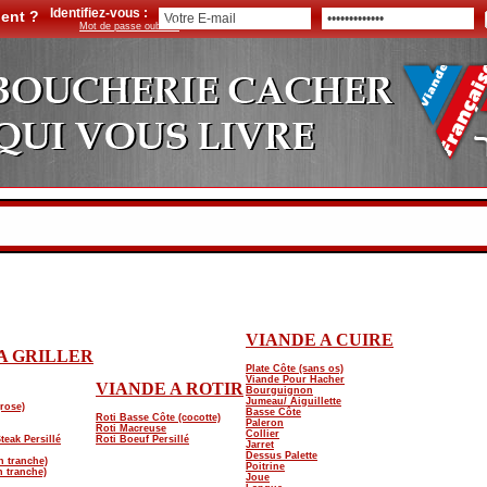
Identifiez-vous :
ient ?
Mot de passe oublié ?
VIANDE A CUIRE
A GRILLER
Plate Côte (sans os)
Viande Pour Hacher
VIANDE A ROTIR
Bourguignon
Jumeau/ Aiguillette
(rose)
Basse Côte
Roti Basse Côte (cocotte)
Paleron
Roti Macreuse
Collier
teak Persillé
Roti Boeuf Persillé
Jarret
Dessus Palette
n tranche)
Poitrine
 tranche)
Joue