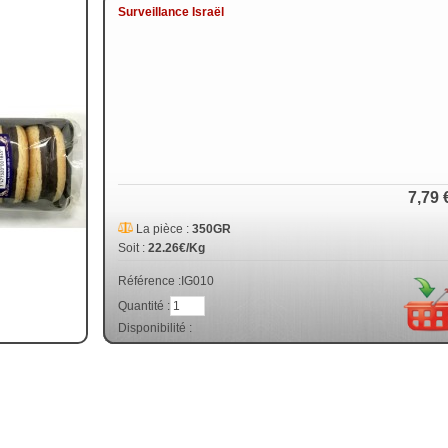
Surveillance Israël
7,79 
La pièce :
350GR
Soit :
22.26€/Kg
Référence :
IG010
Quantité :
Disponibilité :