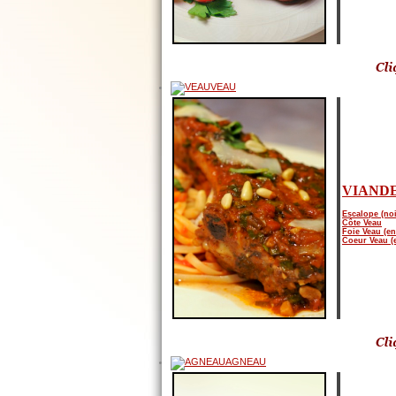
VEAU
VIANDE
Escalope (noi
Côte Veau
Foie Veau (en
Coeur Veau (
AGNEAU