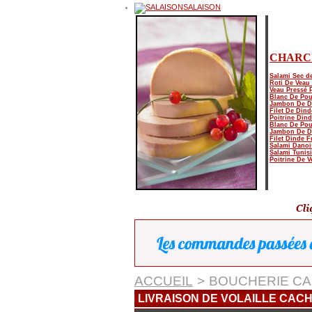
SALAISON
CHARC
Salami Sec d
Roti De Veau
Veau Pressé 
Blanc De Pou
Jambon De D
Filet De Dind
Poitrine Din
Blanc De Pou
Jambon De D
Filet Dinde 
Salami Danoi
Salami Tunis
Poitrine De 
ACCUEIL
>
BOUCHERIE C
LIVRAISON DE VOLAILLE CAC