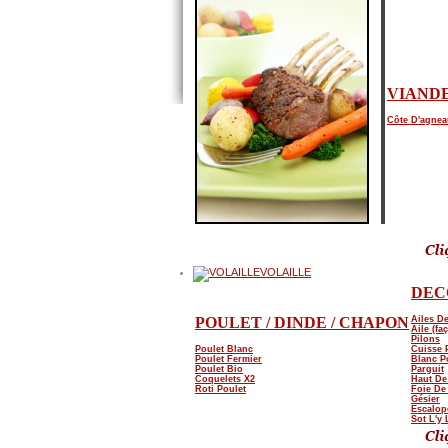
VIANDE
Côte D'agnea
VOLAILLE
DEC
POULET / DINDE / CHAPON
Ailes D
Aile (fa
Pilons
Poulet Blanc
Cuisse 
Poulet Fermier
Blanc P
Poulet Bio
Parguit
Coquelets X2
Haut De
Roti Poulet
Foie De 
Gésier
Escalop
Sot L'y