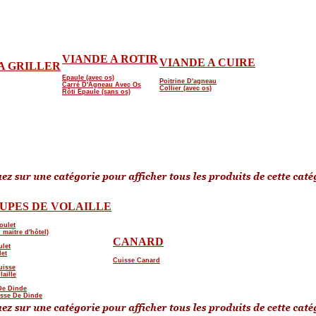
VIANDE A ROTIR
VIANDE A CUIRE
A GRILLER
Epaule (avec os)
Poitrine D'agneau
Carré D'Agneau Avec Os
Collier (avec os)
Rôti Epaule (sans os)
UPES DE VOLAILLE
oulet
 maitre d'hôtel)
CANARD
ulet
let
Cuisse Canard
uisse
laille
De Dinde
isse De Dinde