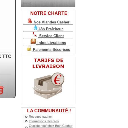
(vide)
NOTRE CHARTE
Nos Viandes Casher
48h Fraîcheur
Service Client
Infos Livraisons
Paiements Sécurisés
€
TTC
LA COMMUNAUTÉ !
Recettes cacher
Informations diverses
Quoi de neuf chez Beth Cacher