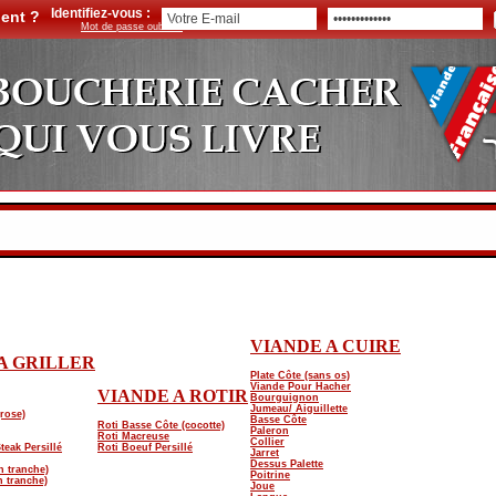
Identifiez-vous :
ient ?
Mot de passe oublié ?
VIANDE A CUIRE
A GRILLER
Plate Côte (sans os)
Viande Pour Hacher
VIANDE A ROTIR
Bourguignon
Jumeau/ Aiguillette
(rose)
Basse Côte
Roti Basse Côte (cocotte)
Paleron
Roti Macreuse
Collier
teak Persillé
Roti Boeuf Persillé
Jarret
Dessus Palette
n tranche)
Poitrine
 tranche)
Joue