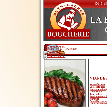
Déjà cl
EPICERIE/MATSOT
CREMERIE / SAUMONERIE
CAVE
BOEUF
VIANDE 
Entrecôte 2nd
Entrecôte 1ère
Noix entrecôte 
Côte Boeuf
Tournedos
Steak merlan / S
Merguez
Foie Génisse (e
Coeur Boeuf (en