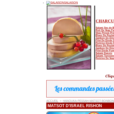
SALAISON
CHARCU
Salami Sec de 
Roti De Veau F
Veau Pressé Pre
Blanc De Poulet
Jambon De Din
Filet De Dinde G
Poitrine Dinde
Blanc De Poule
Jambon De Din
Filet Dinde Fu
Salami Danois
Salami Tunisien
Poitrine De Ve
ACCUEIL
>
HANOUKA-PESSAH-MATSOT-BONBONS
MATSOT D'ISRAEL RISHON