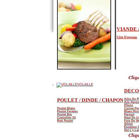
VIANDE 
Côte D'agneau
VOLAILLE
DECO
POULET / DINDE / CHAPON
Ailes De P
Aile (façon
Pilons
Poulet Blanc
Cuisse Po
Poulet Fermier
Blanc Pou
Poulet Bio
Parguit
Coquelets X2
Haut De C
Roti Poulet
Foie De Vo
Gésier
Escalope 
Sot L'y La