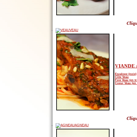
VEAU
VIANDE 
Escalope (noix)
Côte Veau
Foie Veau (en t
Coeur Veau (en 
AGNEAU