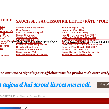
TERIE
SAUCISSE / SAUCISSON
RILLETTE / PÂTE / FOI
Boeuf
Saucisse Volaille (grosse)
Bocal foie gras 130g
umé
Mini Kabanos
Foie gras d'oie 400g
stige A L'Os
Chorizo De Boeuf Epicé
Mousse de Canard 300g
 Roti
Salami Sec Veau
Foie Gras à la coupe (par 100g)
de Au Poivre
Saucisson Tunisien
Lobe De Foie Gras D'Oie Entier
rillé
Cervelas Bellevillois
Mousse De Canard Monbazillac
 Fumée Paprika
Salami Sec Bœuf entier
Rillette D'Oie TREMOLAT
t Fumé
Saucisse Strasbourg (boeuf)
Crème De Foie De Volaille & Morilles
de Fumé
Cervelas Goût Fumé
Gésiers D'Oie Confits TREMOLAT
mée
Saucisse Cocktail Israël
Graisse D'Oie TREMOLAT
Saucisson A L'Ail
Crème De Foie De Volaille Forestière
Roulade de Dinde aux olives
Rillette De Canard RACHEL
au Fumée
-EPICERIE
>
Matsot d'Israel Rishon