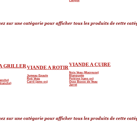
Langue
VIANDE A CUIRE
A GRILLER
VIANDE A ROTIR
Noix Veau (Macreuse)
Jumeau Epaule
Blanquette
Roti Veau
Poitrine (sans os)
ranche)
Carré (avec os)
Osso Bucco de Veau
tranche)
Jarret