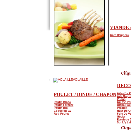
VIANDE 
Côte D'agneau
VOLAILLE
DECO
POULET / DINDE / CHAPON
Ailes De P
Aile (façon
Pilons
Poulet Blanc
Cuisse Po
Poulet Fermier
Blanc Pou
Poulet Bio
Parguit
Coquelets X2
Haut De C
Roti Poulet
Foie De Vo
Gésier
Escalope 
Sot L'y La