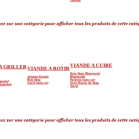
Langue
VIANDE A CUIRE
A GRILLER
VIANDE A ROTIR
Noix Veau (Macreuse)
Jumeau Epaule
Blanquette
Roti Veau
Poitrine (sans os)
ranche)
Carré (avec os)
Osso Bucco de Veau
tranche)
Jarret