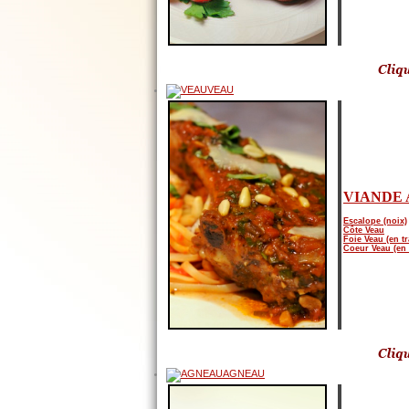
VEAU
VIANDE 
Escalope (noix)
Côte Veau
Foie Veau (en t
Coeur Veau (en 
AGNEAU