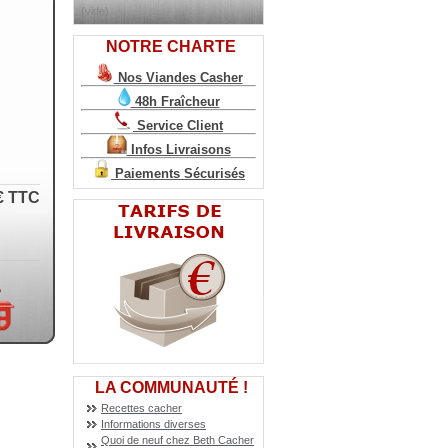
(vide)
NOTRE CHARTE
Nos Viandes Casher
48h Fraîcheur
Service Client
Infos Livraisons
Paiements Sécurisés
€
TTC
LA COMMUNAUTÉ !
Recettes cacher
Informations diverses
Quoi de neuf chez Beth Cacher