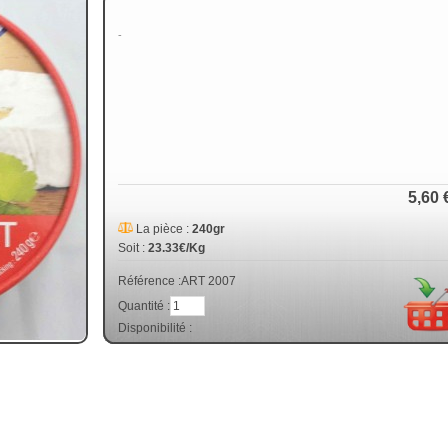
-
5,60 
La pièce :
240gr
Soit :
23.33€/Kg
Référence :
ART 2007
Quantité :
Disponibilité :