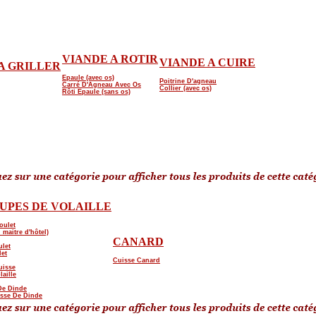
VIANDE A ROTIR
VIANDE A CUIRE
A GRILLER
Epaule (avec os)
Poitrine D'agneau
Carré D'Agneau Avec Os
Collier (avec os)
Rôti Epaule (sans os)
UPES DE VOLAILLE
oulet
 maitre d'hôtel)
CANARD
ulet
let
Cuisse Canard
uisse
laille
De Dinde
isse De Dinde