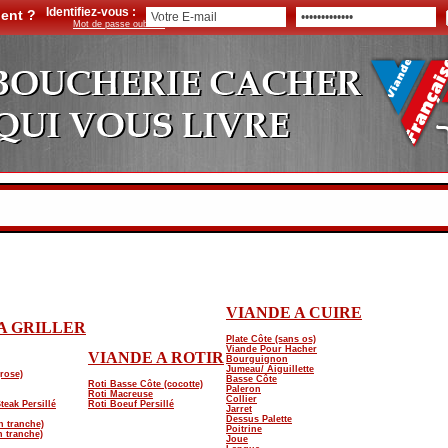
Identifiez-vous :
ient ?
Mot de passe oublié ?
VIANDE A CUIRE
A GRILLER
Plate Côte (sans os)
Viande Pour Hacher
VIANDE A ROTIR
Bourguignon
Jumeau/ Aiguillette
(rose)
Basse Côte
Roti Basse Côte (cocotte)
Paleron
Roti Macreuse
Collier
teak Persillé
Roti Boeuf Persillé
Jarret
Dessus Palette
n tranche)
Poitrine
 tranche)
Joue