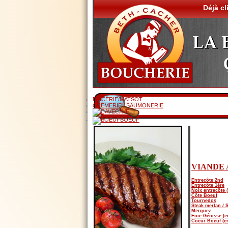
Déjà cl
EPICERIE/MATSOT
CREMERIE / SAUMONERIE
CAVE
BOEUF
VIANDE 
Entrecôte 2nd
Entrecôte 1ère
Noix entrecôte 
Côte Boeuf
Tournedos
Steak merlan / S
Merguez
Foie Génisse (e
Coeur Boeuf (en