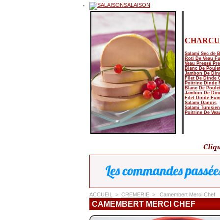
SALAISON
CHARCU
Salami Sec de 
Roti De Veau F
Veau Pressé Pre
Blanc De Poulet
Jambon De Din
Filet De Dinde G
Poitrine Dinde
Blanc De Poule
Jambon De Din
Filet Dinde Fu
Salami Danois
Salami Tunisien
Poitrine De Ve
ACCUEIL
>
CREMERIE
>
Camembert Merci Chef
CAMEMBERT MERCI CHEF