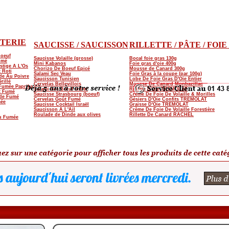
TERIE
SAUCISSE / SAUCISSON
RILLETTE / PÂTE / FOI
Boeuf
Saucisse Volaille (grosse)
Bocal foie gras 130g
umé
Mini Kabanos
Foie gras d'oie 400g
stige A L'Os
Chorizo De Boeuf Epicé
Mousse de Canard 300g
 Roti
Salami Sec Veau
Foie Gras à la coupe (par 100g)
de Au Poivre
Saucisson Tunisien
Lobe De Foie Gras D'Oie Entier
rillé
Cervelas Bellevillois
Mousse De Canard Monbazillac
 Fumée Paprika
Salami Sec Bœuf entier
Rillette D'Oie TREMOLAT
t Fumé
Saucisse Strasbourg (boeuf)
Crème De Foie De Volaille & Morilles
de Fumé
Cervelas Goût Fumé
Gésiers D'Oie Confits TREMOLAT
mée
Saucisse Cocktail Israël
Graisse D'Oie TREMOLAT
Saucisson A L'Ail
Crème De Foie De Volaille Forestière
Roulade de Dinde aux olives
Rillette De Canard RACHEL
au Fumée